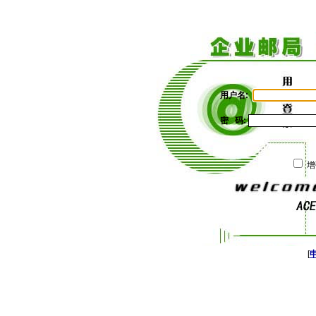
用户名:
密 码:
增
[